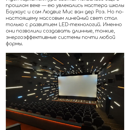
прошлом веке — ею увлекались мастера школы
Баухаус и сам Людвиг Мис ван дер Роэ. Но по-
настоящему массовым линейный свет стал
только с развитием LED-технологий. Именно
они позволили создавать длинные, тонкие,
энергоэффективные системы почти любой
формы.