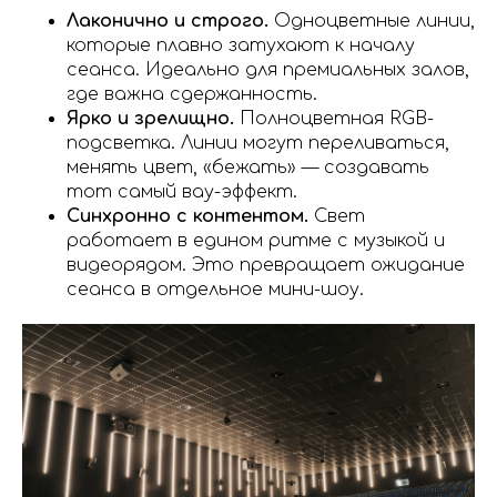
Лаконично и строго.
Одноцветные линии,
которые плавно затухают к началу
сеанса. Идеально для премиальных залов,
где важна сдержанность.
Ярко и зрелищно.
Полноцветная RGB-
подсветка. Линии могут переливаться,
менять цвет, «бежать» — создавать
тот самый вау-эффект.
Синхронно с контентом.
Свет
работает в едином ритме с музыкой и
видеорядом. Это превращает ожидание
сеанса в отдельное мини-шоу.