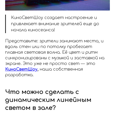
КиноСветШоу создает настроение и
привлекает внимание зрителей еще до
начала киносеанса!
Представьте: зрители занимают места, и
вдоль стен или по потолку пробегает
плавная световая волна. Её цвет и ритм
синхронизированы с музыкой и заставкой на
экране. Это уже не просто свет — это
К
иноСветШоу
,
наша собственная
разработка.
Что можно сделать с
динамическим линейным
светом в зале?