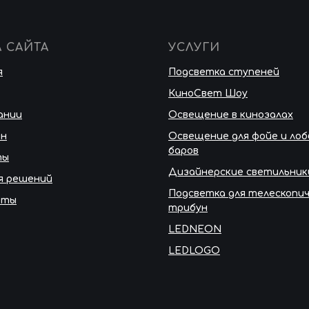
А САЙТА
УСЛУГИ
я
Подсветка ступеней
КиноСвет Шоу
ании
Освещение в кинозалах
ин
Освещение для фойе и лоб
баров
ты
Дизайнерские светильник
я решений
Подсветка для телескопи
кты
трибун
LEDNEON
LEDLOGO