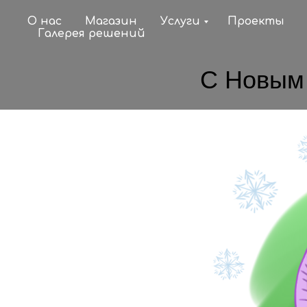
О нас
Магазин
Услуги
Проекты
Галерея решений
С Новым 