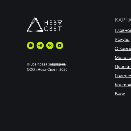
КАРТ
Главна
Услуги
О комп
Магаз
© Все права защищены.
Проек
ООО «Нева-Свет», 2026
Галере
Конта
Блог