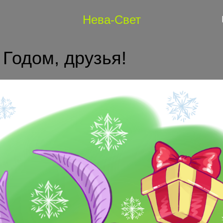
Нева-Свет
Годом, друзья!