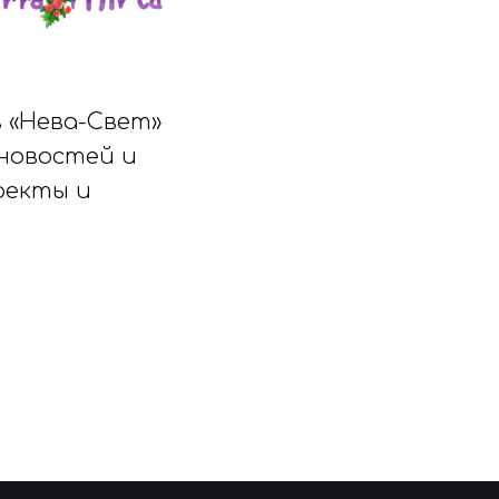
 «Нева-Свет»
 новостей и
оекты и