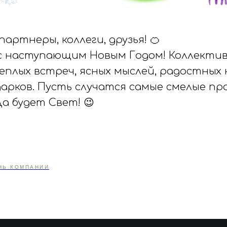
партнеры, коллеги, друзья! 🍊
с наступающим Новым Годом! Коллектив
еплых встреч, ясных мыслей, радостных
арков. Пусть случатся самые смелые пр
Да будет Свет! 😉
НЬ КОМПАНИИ