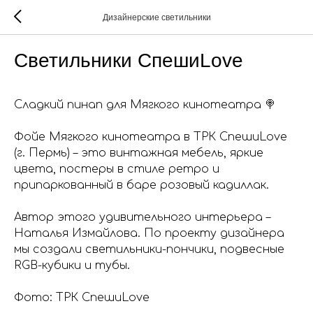
Дизайнерские светильники
Светильники СпешиLove
Сладкий пинап для Мягкого кинотеатра 🍭
Фойе Мягкого кинотеатра в ТРК СпешиLove
(г. Пермь) – это винтажная мебель, яркие
цвета, постеры в стиле ретро и
припаркованный в баре розовый кадиллак.
Автор этого удивительного интерьера –
Наталья Измайлова. По проекту дизайнера
мы создали светильники-пончики, подвесные
RGB-кубики и тубы.
Фото: ТРК СпешиLove