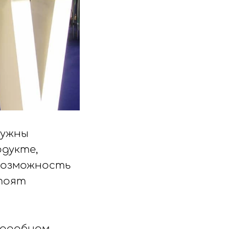
нужны
одукте,
возможность
тоят
подобном