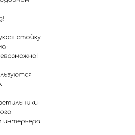
д!
щуюся стойку
ма-
невозможно!
ользуются
.
светильники-
ого
т интерьера