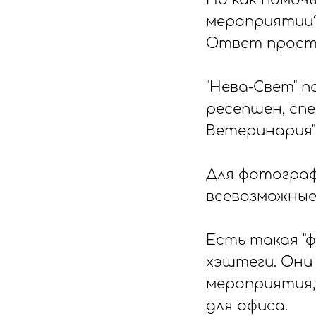
мероприятии
Ответ прост:
⠀
"Нева-Свет" 
ресепшен, сп
Ветеринария"
⠀
Для фотограф
всевозможные 
⠀
Есть такая "ф
хэштеги. Они
мероприятия,
для офиса.