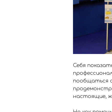
Себя показать
профессионал
пообщаться с
продемонстри
настоящие, ж
⠀
Но как помоч