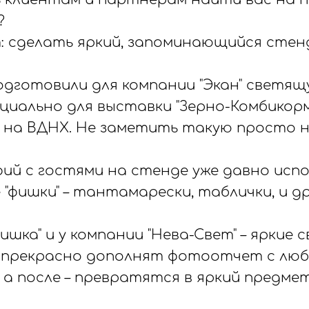
?
 сделать яркий, запоминающийся стен
подготовили для компании "Экан" светя
ециально для выставки "Зерно-Комбикор
 на ВДНХ. Не заметить такую просто 
ий с гостями на стенде уже давно исп
"фишки" – тантамарески, таблички, и др
ишка" и у компании "Нева-Свет" – яркие 
 прекрасно дополнят фотоотчет с люб
 а после – превратятся в яркий предме