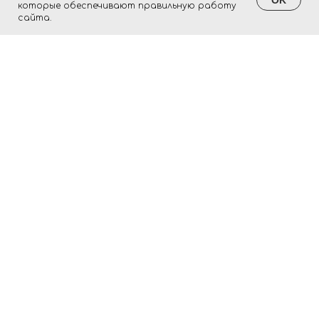
которые обеспечивают правильную работу
сайта.
© Все права защищены.
ООО «Нева-Свет», 2026