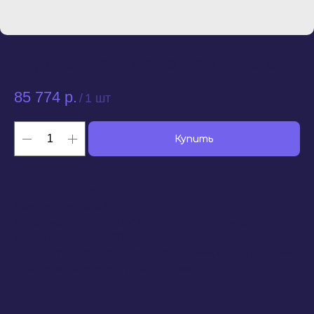
Даунлайт НС PLUS 2900-380Вт-4000К
85 774
р.
/
1 шт
Купить
Характеристики
Мощность: 380 Вт;
Напряжение: 24/220 V (Блок питания выносной);
Цвет свечения: 4000К;
Габариты в сечении: высота 80 мм, ширина 50 мм;
Общие габариты 2900х2900 мм;