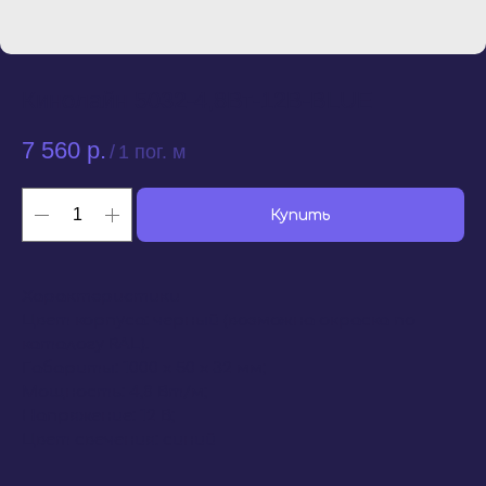
Кинолайн 5032-4,8Вт-12В-BLUE
7 560
р.
/
1 пог. м
Купить
Характеристики
Цвет корпуса: черный (возможна окраска по
каталогу RAL).
Габариты: 1000 х 50 х 32 мм;
Мощность: 4,8 Вт/м;
Напряжение: 12 В;
Цвет свечения: синий