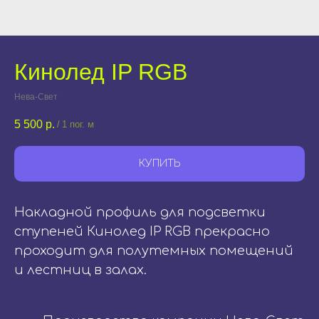
Кинолед IP RGB
Нева-Свет
5 500
р.
/
1 пог. м
КУПИТЬ
Накладной профиль для подсветки
ступеней Кинолед IP RGB прекрасно
проходит для полутемных помещений
и лестниц в залах.