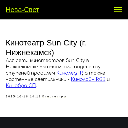
Нева-Свет
Кинотеатр Sun City (г.
Нижнекамск)
Для сети кинотеатров Sun City в
Нижнекамске мы выполнили подсветку
ступеней профилем
Кинолед IP
, а также
настенные светильники -
Кинолайн RGB
и
Кинобра СП
.
2025-10-16 14:13
Кинотеатры