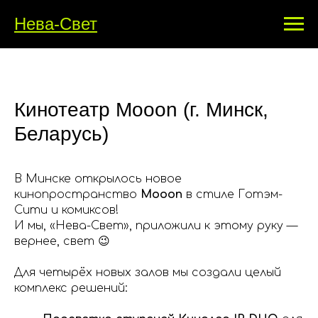
Нева-Свет
Кинотеатр Mooon (г. Минск,
Беларусь)
В Минске открылось новое
кинопространство
Mooon
в стиле Готэм-
Сити и комиксов!
И мы, «Нева-Свет», приложили к этому руку —
вернее, свет 😉
Для четырёх новых залов мы создали целый
комплекс решений: