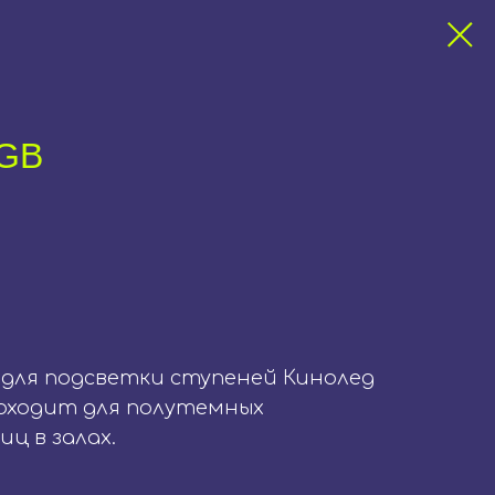
RGB
для подсветки ступеней Кинолед
роходит для полутемных
ц в залах.