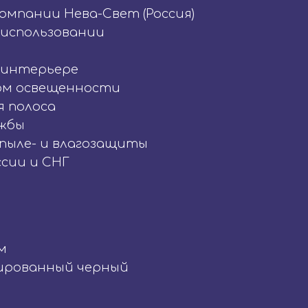
омпании Нева-Свет (Россия)
 использовании
 интерьере
рм освещенности
я полоса
ужбы
 пыле- и влагозащиты
ссии и СНГ
м
ированный черный