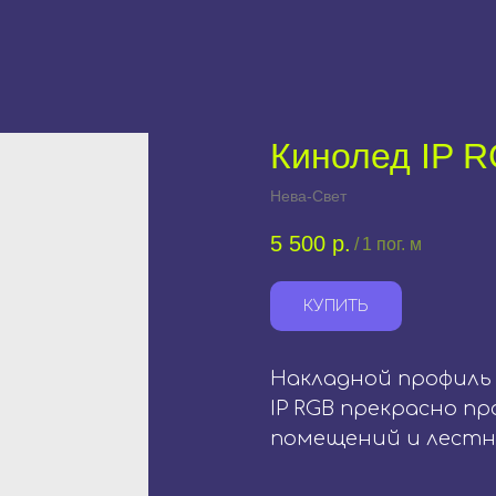
Кинолед IP 
Нева-Свет
5 500
р.
/
1 пог. м
КУПИТЬ
Накладной профиль 
IP RGB прекрасно п
помещений и лестни