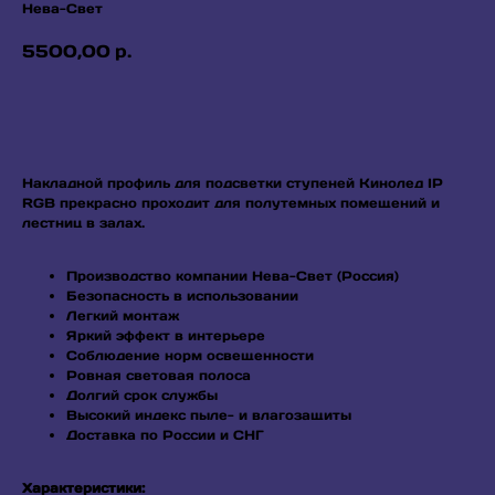
Нева-Свет
5500,00
р.
КУПИТЬ
Накладной профиль для подсветки ступеней Кинолед IP
RGB прекрасно проходит для полутемных помещений и
лестниц в залах.
Производство компании Нева-Свет (Россия)
Безопасность в использовании
Легкий монтаж
Яркий эффект в интерьере
Соблюдение норм освещенности
Ровная световая полоса
Долгий срок службы
Высокий индекс пыле- и влагозащиты
Доставка по России и СНГ
Характеристики: