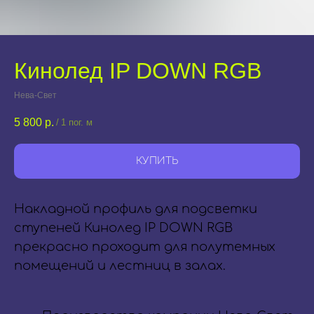
Кинолед IP DOWN RGB
Нева-Свет
5 800
р.
/
1 пог. м
КУПИТЬ
Накладной профиль для подсветки
ступеней Кинолед IP DOWN RGB
прекрасно проходит для полутемных
помещений и лестниц в залах.